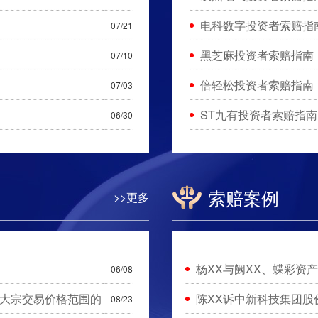
电科数字投资者索赔指
07/21
黑芝麻投资者索赔指南
07/10
倍轻松投资者索赔指南
07/03
ST九有投资者索赔指南
06/30
索赔案例
>>更多
杨XX与阙XX、蝶彩资
06/08
大宗交易价格范围的
陈XX诉中新科技集团股
08/23