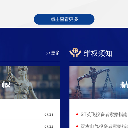
维权须知
>>更多
ST英飞投资者索赔指南
07/28
双杰电气投资者索赔指
07/22