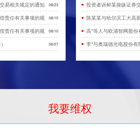
交易相关规定的通知
投资者诉鲜某操纵证券交
08/23
偿责任有关事项的规
陈某某与哈尔滨工大高
08/10
偿责任有关事项的规
高*等人与欧浦智网股份
08/10
年）
李*与奥瑞德光电股份有
06/07
我要维权