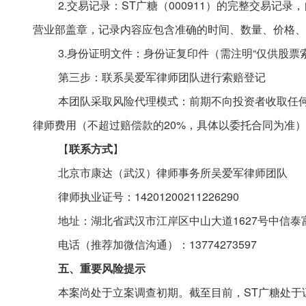
2.交易记录：ST广糖（000911）的完整交易记
营业部盖章，记录内容应包含准确的时间、数量、价格、
3.身份证明文件：身份证复印件（需注明“仅供股票
第三步：联系吴爱军律师团队进行索赔登记
本团队采取风险代理模式：前期不向投资者收取任
律师费用（不超过赔偿款的
20%，具体以委托合同为准
【
联系方式
】
北京市康达（武汉）律师事务所吴爱军律师团队
律师执业证号：
14201200211226290
地址：湖北省武汉市江岸区中山大道
1627号中信泰
电话（推荐加微信沟通）：
13774273597
五
、重要风险提示
本案尚处于立案调查初期。截至目前，
ST广糖处