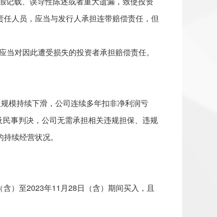
假记载、误导性陈述或者重大遗漏，致使投资
责任人员，应当与发行人承担连带赔偿责任，但
漏，应当对因此遭受损失的投资者承担赔偿责任。
入规模持续下滑，公司连续多年扣非净利润亏
决及民事判决，公司无需承担相关违规担保、违规
的持续经营状况。
日（含）至2023年11月28日（含）期间买入，且