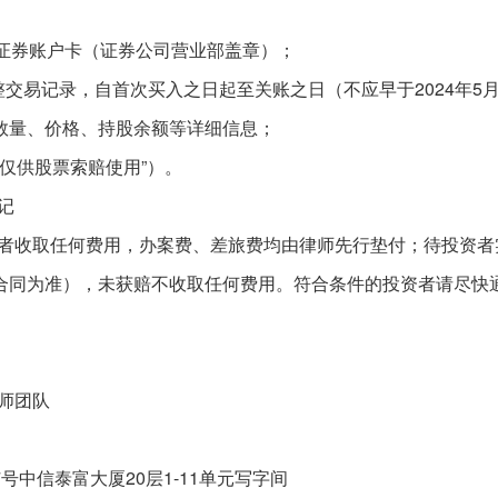
和证券账户卡（证券公司营业部盖章）；
的完整交易记录，自首次买入之日起至关账之日（不应早于2024年
数量、价格、持股余额等详细信息；
“仅供股票索赔使用”）。
记
者收取任何费用，办案费、差旅费均由律师先行垫付；待投资者
托合同为准），未获赔不收取任何费用。符合条件的投资者请尽快
师团队
27号中信泰富大厦20层1-11单元写字间