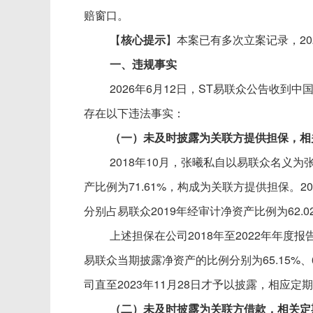
赔窗口。
【
核心提示
】
本案已有多次立案记录，
2
一、违规事实
2026年6月12日，ST易联众公告收
存在以下违法事实：
（一）未及时披露为关联方提供担保，相
2018年10月，张曦私自以易联众名义
产比例为71.61%，构成为关联方提供担保。2
分别占易联众2019年经审计净资产比例为62.02
上述担保在公司
2018年至2022年年度报
易联众当期披露净资产的比例分别为65.15%、67
司直至2023年11月28日才予以披露，相应
（二）未及时披露为关联方借款，相关定