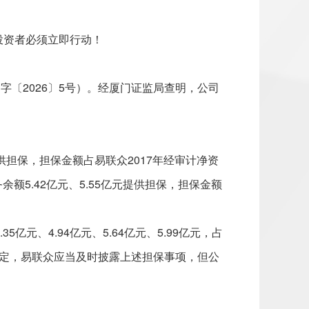
的投资者必须立即行动！
字〔2026〕5号）。经厦门证监局查明，公司
供担保，担保金额占易联众2017年经审计净资
额5.42亿元、5.55亿元提供担保，担保金额
35亿元、4.94亿元、5.64亿元、5.99亿元，占
根据有关规定，易联众应当及时披露上述担保事项，但公