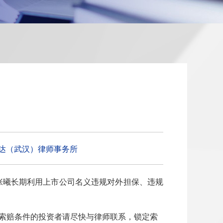
康达（武汉）律师事务所
张曦长期利用上市公司名义违规对外担保、违规
索赔条件的投资者请尽快与律师联系，锁定索