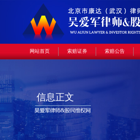
网站首页
索赔证券
索赔公告
信息正文