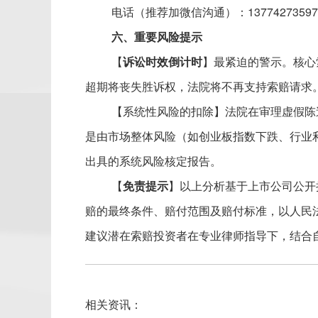
电话（推荐加微信沟通）：
1377427359
六、重要风险提示
【
诉讼时效倒计时
】
最紧迫的警示。核心
超期将丧失胜诉权，法院将不再支持索赔请求
【系统性风险的扣除】法院在审理虚假陈
是由市场整体风险（如创业板指数下跌、行业
出具的系统风险核定报告。
【
免责提示
】以上分析基于上市公司公开
赔的最终条件、赔付范围及赔付标准，以人民
建议潜在索赔投资者在专业律师指导下，结合
相关资讯：