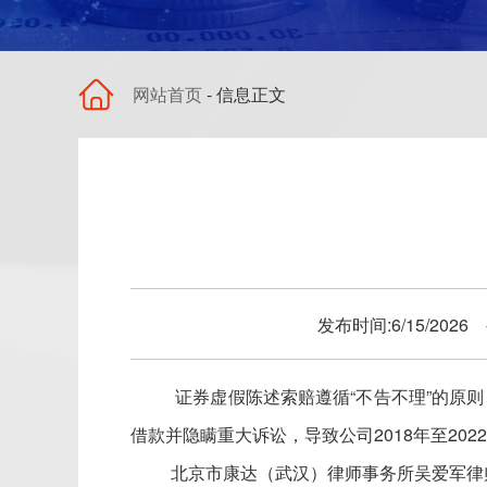
网站首页
- 信息正文
发布时间:6/15/202
证券虚假陈述索赔遵循“不告不理”
的原则
借款并隐瞒重大诉讼，导致公司2018年至202
北京市康达（武汉）律师事务所吴爱军律