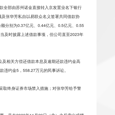
关借款全部由苏州诺金直接转入京发置业名下银行
，张曦及张华芳私自以易联众名义签署共同借款协
为0.37亿元、0.44亿元、0.5亿元、0.55
联众应当及时披露上述借款事项，但公司直至2023年
易联众及相关方偿还借款本息及逾期还款违约金高
违约金5，558.27万元的民事诉讼。
并拟采取终身证券市场禁入措施；对张华芳给予警