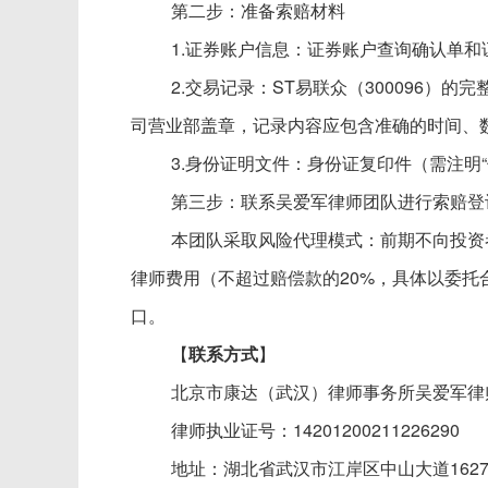
第二步：准备索赔材料
1.证券账户信息：证券账户查询确认单
2.交易记录：ST易联众（300096）
司营业部盖章，记录内容应包含准确的时间、
3.身份证明文件：身份证复印件（需注明
第三步：联系吴爱军律师团队进行索赔登
本团队采取风险代理模式：前期不向投资
律师费用（不超过赔偿款的
20%，具体以委
口。
【
联系方式
】
北京市康达（武汉）律师事务所吴爱军律
律师执业证号：
14201200211226290
地址：湖北省武汉市江岸区中山大道
16