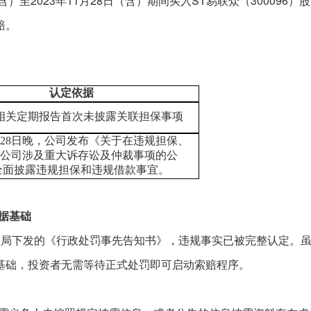
含）至
2023年11月28日（含）期间买入ST易联众（300096
赔。
认定依据
相关定期报告首次未披露关联担保事项
11月28日晚，公司发布《关于在违规担保、
暨公司涉及重大诉存讼及仲裁事项的公
全面披露违
规担保和违规借款事宜。
据基础
门证监局下发的《行政处罚事先告知书》，违规事实已被完整认定
基础，投资者无需等待正式处罚即可启动索赔程序。