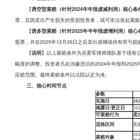
【
诱空型索赔（针对
2024年年报虚减利润）核心条
票，且因卖出产生损失的受损投资者，或可依法发起索赔
【
诱多型索赔（针对
2025年半年报虚增利润）核心
股票，并在2025年12月26日之后卖出或继续持有而亏
【
说明
】以上索赔条件为吴爱军律师团队基于现有
幅度的调整。投资者凡在涉嫌违法的
2024年年报和20
应赔范围。最终索赔条件以法院认定为准。
三、核心时间节点
参数
实施日
20
揭露日
/更正日
20
可索赔行为
卖
适格区间
实
2
索赔对象