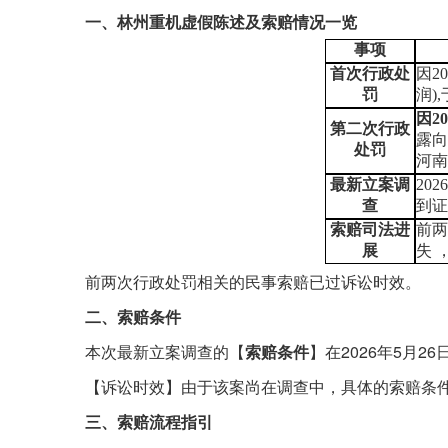
一、
林州重机虚假陈述及索赔情况一览
事项
首次行政处
因
2
罚
润
)
因
2
第二次行政
露
处罚
河
最新立案调
20
查
到
索赔司法进
前
展
失
前两次行政处罚相关的民事索赔已过诉讼时效。
二、
索赔条件
本次最新立案调查的【
索赔条件
】
在
2026年5月
【诉讼时效】由于该案尚在调查中，具体的索赔条
三
、索赔流程指引