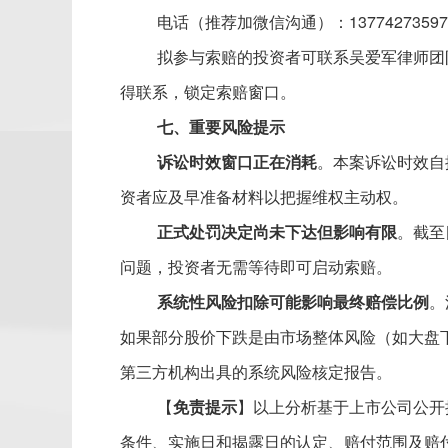
电话（推荐加微信沟通）：
1377427359
拟参与索赔的投资者可联系吴爱军律师团
得联系，锁定索赔窗口。
七
、重要风险提示
诉讼时效窗口正在消耗
。本案诉讼时效自
资者应及早准备材料以把握维权主动权。
正式处罚决定尚未下达但影响有限
。截至
问题，投资者无需等待即可启动索赔。
系统性风险扣除可能影响最终赔偿比例
。
如果部分股价下跌是由市场整体风险（如大盘
第三方机构出具的系统风险核定报告。
【
免责提示
】以上分析基于上市公司公开
条件、实施日和揭露日的认定、赔付范围及赔