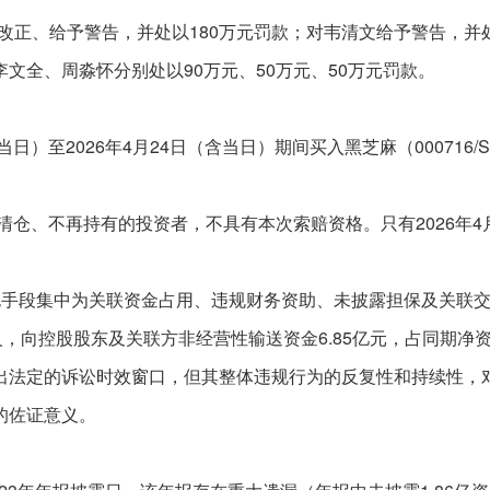
改正、给予警告，并处以
180万元罚款；对韦清文给予警告，并
文全、周淼怀分别处以90万元、50万元、50万元罚款。
含当日）至2026年4月24日（含当日）期间买入黑芝麻（000716
时已清仓、不再持有的投资者，不具有本次索赔资格。只有2026年
规手段集中为关联资金占用、违规财务资助、未披露担保及关联交易
，向控股股东及关联方非经营性输送资金6.85亿元，占同期净资产超
出法定的诉讼时效窗口，但其整体违规行为的反复性和持续性，
的佐证意义。