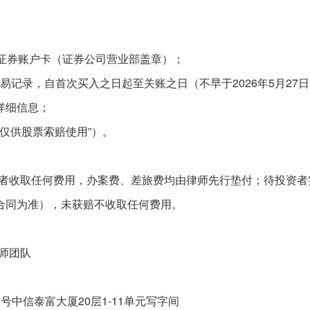
和证券账户卡（证券公司营业部盖章）；
整交易记录，自首次买入之日起至关账之日（不早于2026年5
月
2
7
详细信息；
“仅供股票索赔使用”）。
者收取任何费用，办案
费、差旅费均由律师先行垫付；待投资者
托合同为准），未获赔不收取任何费用。
师团队
27号中信泰富大厦20层1-11单元写字间