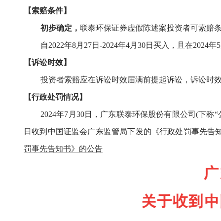
【索赔
条件
】
初步确定，
联泰环保
证券虚假陈述
案
投资者可索赔
自
2022年8月27日-2024年4月30日买入，且在2
【诉讼时效】
投资者索赔应在诉讼时效届满前提起诉讼，
诉讼时
【行政处罚情况】
2
02
4
年
7
月
30
日，广东联泰环保股份有限公司
(
下称
“
日收到中国证监会广东监管局下发的《行政处罚事先告
罚事先告知书》的公告