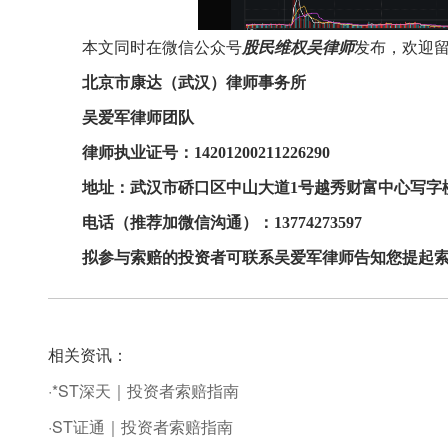
本文同时在微信公众号
股民维权吴律师
发布，
欢迎
北京市康达（武汉）
律师事务所
吴爱军律师
团队
律师
执业证号
：
14201200211226290
地址：
武汉市
硚口区中山大道
1号越秀财富中心写字楼1
电话（推荐加微信沟通）：
137
74273597
拟参与索赔的
投资者
可
联系
吴爱军
律师告知您提起
相关资讯：
·*ST深天｜投资者索赔指南
·ST证通｜投资者索赔指南