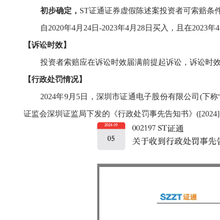
初步确定，
ST证通
证券虚假陈述
案
投资者可索赔
条
自
2020年4月24日-2023年4月28日买入，且在20
【诉讼时效】
投资者索赔应在诉讼时效届满前提起诉讼，
诉讼时
【行政处罚情况】
2
02
4
年
9
月
5
日，深圳市证通电子股份有限公司
(
下称
证监会深圳证监局下发的《行政处罚事先告知书》([2024]1