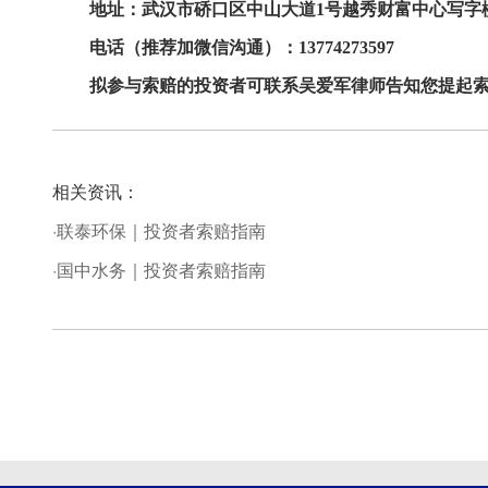
地址：
武汉市
硚口区中山大道
1号越秀财富中心写字楼1
电话（推荐加微信沟通）：
137
74273597
拟参与索赔的
投资者
可
联系
吴爱军
律师告知您提起
相关资讯：
·联泰环保｜投资者索赔指南
·国中水务｜投资者索赔指南