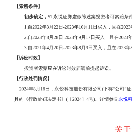
【索赔
条件
】
初步确定，
ST永悦
证券虚假陈述
案
投资者可索赔
条
1.自2022年3月22日-2023年10月11日买入，且在
2.自2023年8月28日-2023年9月17日买入，且在2
3.自2021年4月20日-2023年8月9日买入，且在2
【诉讼时效】
投资者索赔应在诉讼时效届满前提起诉讼。
【行政处罚情况】
2
02
4
年
8
月
16
日，永悦科技股份有限公司
(
下称
“
公司
”
具的《行政处罚决定书》(〔2024〕4号)
。详
情参见
永悦