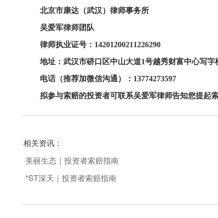
北京市康达（武汉）
律师事务所
吴爱军律师
团队
律师
执业证号
：
14201200211226290
地址：
武汉市
硚口区中山大道
1号越秀财富中心写字楼1
电话（推荐加微信沟通）：
137
74273597
拟参与索赔的
投资者
可
联系
吴爱军
律师告知您提起
相关资讯：
·美丽生态｜投资者索赔指南
·*ST深天｜投资者索赔指南