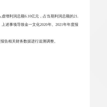
,
虚增利润总额
6.10
亿元，占当期利润总额的
21.
。上述事项导致金一文化
2020
年、
2021
年年度报
度报告相关财务数据进行追溯调整。