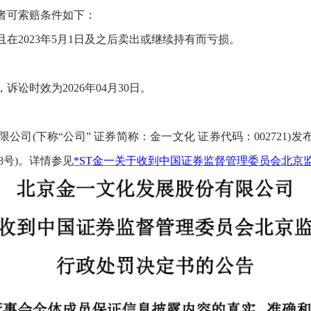
者可索赔
条件
如下
：
且在
20
2
3
年
5
月
1
日
及之
后卖出或继续持有而亏损。
，
诉讼时效为
2026年04月
30
日
。
限公司
(
下称
“
公司
”
证券
简称
：
金一文化
证券代码：
002721
)
发
号)
。详
情参见
*ST金一关于收到中国证券监督管理委员会北京