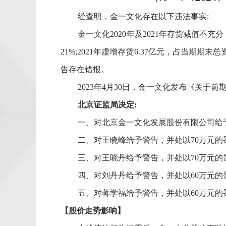
经查明，
金一文化存在以下违法事实
:
金一文化
2020
年及
2021
年存货减值不充分
21%
;
2021
年虚增存货
6.37
亿元，占当期期末总
告存在错报。
2023
年
4
月
30
日，金一文化发布《关于前
北京证监局决定
:
一、对北京金一文化发展股份有限公司给
二、对王晓峰给予警告，并处以
70万元的
三、对王晓丹给予警告，并处以
70万元的
四、对刘丹丹给予警告，并处以
60万元的
五、对蒋学福给予警告，并处以
60万元
【股价走势影响】