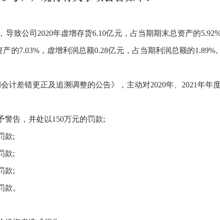
，导致公司
2020
年虚增存货
6.10
亿元，占当期期末总资产的
5.92%
资产的
7.03%
，虚增利润总额
0.28
亿元，占当期利润总额的
1.89%
期会计差错更正及追溯调整的公告》，主动对
2020
年、
2021
年年
予警告，并处以
150万元的罚款;
罚款;
罚款;
罚款;
的罚款。