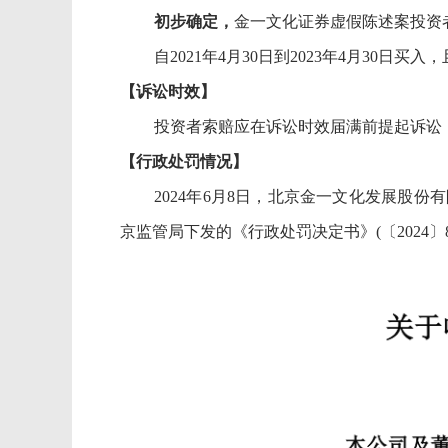
初步确定，
金一文化
证券虚假陈述
案
投资
自
2021年4月30日到2023年
4
月
30
日
买入，
【诉讼时效】
投资者索赔应在诉讼时效届满前提起诉讼
【行政处罚情况】
2
02
4
年
6
月
8
日，北京金一文化发展股份有
京监管局下发的《行政处罚决定书》(〔2024〕8