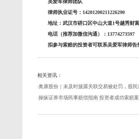
吴爱军律师
团队
律师
执业证号
：
14201200211226290
地址：
武汉市
硚口区中山大道
1号越秀财富
电话（推荐加微信沟通）：
137
74273597
拟参与索赔的
投资者
可
联系
吴爱军
律师告
相关资讯：
·奥康股份｜未及时披露关联交易被处罚，股民
·操纵证券市场民事赔偿指南 投资者成功索赔