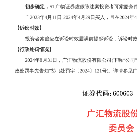
初步确定，
ST广物
证券虚假陈述
案
投资者可索赔
条
自
2023年4月11日-2024年4月29日买入，且在20
【诉讼时效】
投资者索赔应在诉讼时效届满前提起诉讼，
诉讼时
【行政处罚情况】
2
02
4
年
8
月
31
日，广汇物流股份有限公司
(
下称
“
公司
政处罚事先告知书》(处罚字〔2024〕121号)
。详
情参见