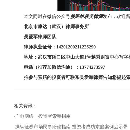
本文同时在微信公众号
股民维权吴律师
发布，
欢迎
北京市康达（武汉）
律师事务所
吴爱军律师
团队
律师
执业证号
：
14201200211226290
地址：
武汉市
硚口区中山大道
1号越秀财富中心写字楼1
电话（推荐加微信沟通）：
137
74273597
拟参与索赔的
投资者
可
联系
吴爱军
律师告知您提起
相关资讯：
·广电网络｜投资者索赔指南
·操纵证券市场民事赔偿指南 投资者成功索赔案例启示录