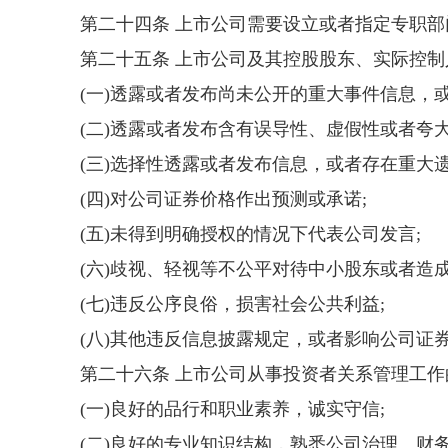
第二十四条 上市公司需要设立或者指定专职
第二十五条 上市公司及其控股股东、实际控
(
一
)
透露或者发布尚未公开的重大事件信息，
(
二
)
透露或者发布含有误导性、虚假性或者夸
(
三
)
选择性透露或者发布信息，或者存在重大
(
四
)
对公司证券价格作出预测或承诺
;
(
五
)
未得到明确授权的情况下代表公司发言
;
(
六
)
歧视、轻视等不公平对待中小股东或者造
(
七
)
违反公序良俗，损害社会公共利益
;
(
八
)
其他违反信息披露规定，或者影响公司证
第二十六条 上市公司从事投资者关系管理工
(
一
)
良好的品行和职业素养，诚实守信
;
(
二
)
良好的专业知识结构，熟悉公司治理、财