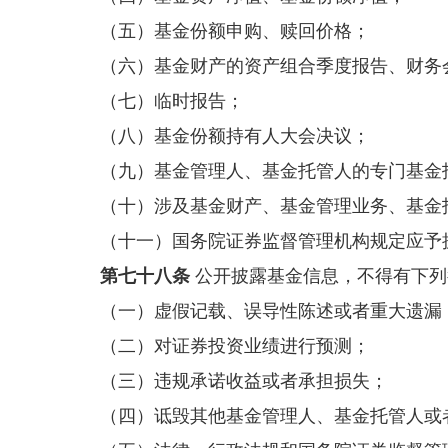
（五）基金份额申购、赎回价格；
（六）基金财产的资产组合季度报告、财务
（七）临时报告；
（八）基金份额持有人大会决议；
（九）基金管理人、基金托管人的专门基金
（十）涉及基金财产、基金管理业务、基金
（十一）国务院证券监督管理机构规定应予
第七十八条
公开披露基金信息，不得有下列
（一）虚假记载、误导性陈述或者重大遗漏
（二）对证券投资业绩进行预测；
（三）违规承诺收益或者承担损失；
（四）诋毁其他基金管理人、基金托管人或