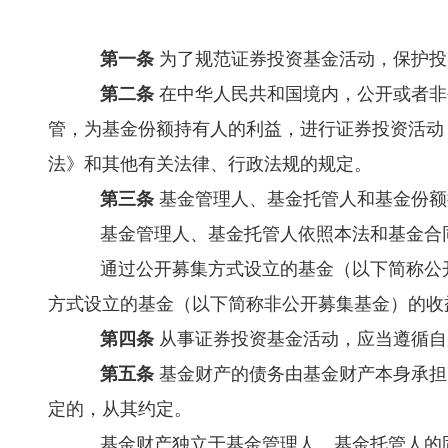
第一条
为了规范证券投资基金活动，保护投
第二条
在中华人民共和国境内，公开或者非
管，为基金份额持有人的利益，进行证券投资活动
法》和其他有关法律、行政法规的规定。
第三条
基金管理人、基金托管人和基金份额
基金管理人、基金托管人依照本法和基金合
通过公开募集方式设立的基金（以下简称公开
方式设立的基金（以下简称非公开募集基金）的收
第四条
从事证券投资基金活动，应当遵循自
第五条
基金财产的债务由基金财产本身承担
定的，从其约定。
基金财产独立于基金管理人、基金托管人的固