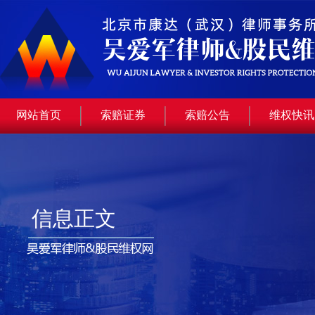
网站首页
索赔证券
索赔公告
维权快讯
信息正文