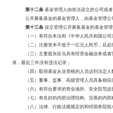
第十二条
基金管理人由依法设立的公司或者
公开募集基金的基金管理人，由基金管理公
第十三条
设立管理公开募集基金的基金管理
（一）有符合本法和《中华人民共和国公司
（二）注册资本不低于一亿元人民币，且必
（三）主要股东应当具有经营金融业务或者管
准，最近三年没有违法记录；
（四）取得基金从业资格的人员达到法定人
（五）董事、监事、高级管理人员具备相应
（六）有符合要求的营业场所、安全防范设
（七）有良好的内部治理结构、完善的内部
（八）法律、行政法规规定的和经国务院批