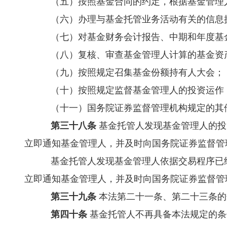
（五）按照基金合同的约定，根据基金管理
（六）办理与基金托管业务活动有关的信息
（七）对基金财务会计报告、中期和年度基
（八）复核、审查基金管理人计算的基金资
（九）按照规定召集基金份额持有人大会；
（十）按照规定监督基金管理人的投资运作
（十一）国务院证券监督管理机构规定的其
第三十八条
基金托管人发现基金管理人的投
立即通知基金管理人，并及时向国务院证券监督管
基金托管人发现基金管理人依据交易程序已经
立即通知基金管理人，并及时向国务院证券监督管
第三十九条
本法第二十一条、第二十三条的
第四十条
基金托管人不再具备本法规定的条