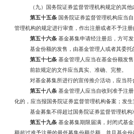
（九）国务院证券监督管理机构规定的其他
第五十五条
国务院证券监督管理机构应当自
管理机构的规定进行审查，作出注册或者不予注册
第五十六条
基金募集申请经注册后，方可发
基金份额的发售，由基金管理人或者其委托
第五十七条
基金管理人应当在基金份额发售
前款规定的文件应当真实、准确、完整。
对基金募集所进行的宣传推介活动，应当符
第五十八条
基金管理人应当自收到准予注册
化的，应当报国务院证券监督管理机构备案；发生
基金募集不得超过国务院证券监督管理机构准
第五十九条
基金募集期限届满，封闭式基金
额超过准予注册的最低募集份额总额，并且基金份