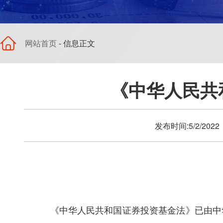
网站首页
- 信息正文
《中华人民共
发布时间:5/2/20
《中华人民共和国证券投资基金法》已由中华人