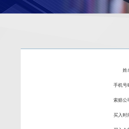
姓
手机号
索赔公
买入时