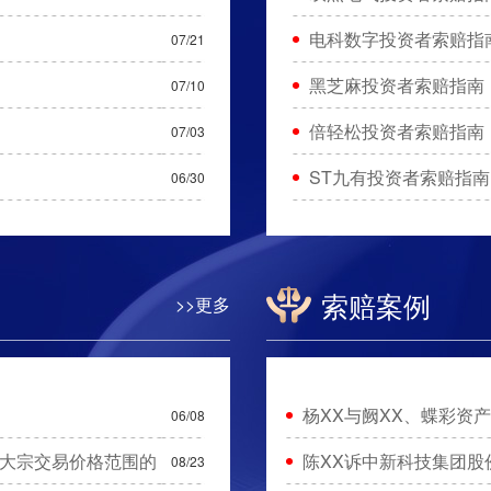
电科数字投资者索赔指
07/21
黑芝麻投资者索赔指南
07/10
倍轻松投资者索赔指南
07/03
ST九有投资者索赔指南
06/30
索赔案例
>>更多
杨XX与阙XX、蝶彩资
06/08
大宗交易价格范围的
陈XX诉中新科技集团股
08/23