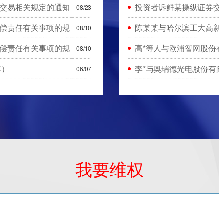
交易相关规定的通知
投资者诉鲜某操纵证券交
08/23
偿责任有关事项的规
陈某某与哈尔滨工大高
08/10
偿责任有关事项的规
高*等人与欧浦智网股份
08/10
年）
李*与奥瑞德光电股份有
06/07
我要维权