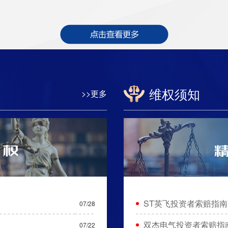
维权须知
>>更多
ST英飞投资者索赔指南
07/28
双杰电气投资者索赔指
07/22