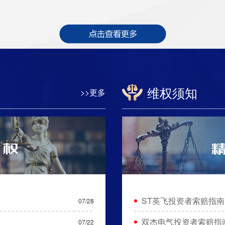
维权须知
>>更多
ST英飞投资者索赔指南
07/28
双杰电气投资者索赔指
07/22