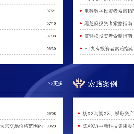
电科数字投资者索赔指
07/21
黑芝麻投资者索赔指南
07/10
倍轻松投资者索赔指南
07/03
ST九有投资者索赔指南
06/30
索赔案例
>>更多
杨XX与阙XX、蝶彩资
06/08
大宗交易价格范围的
陈XX诉中新科技集团股
08/23