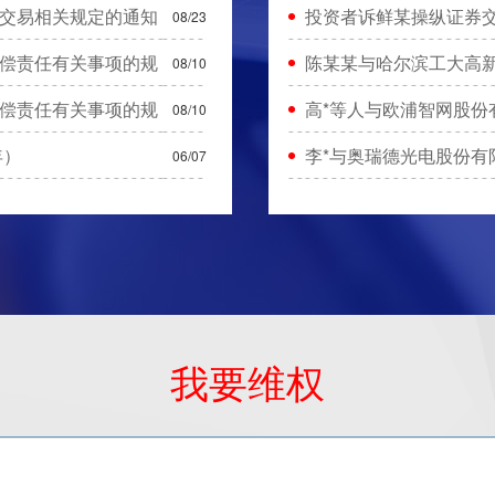
交易相关规定的通知
投资者诉鲜某操纵证券交
08/23
偿责任有关事项的规
陈某某与哈尔滨工大高
08/10
偿责任有关事项的规
高*等人与欧浦智网股份
08/10
年）
李*与奥瑞德光电股份有
06/07
我要维权